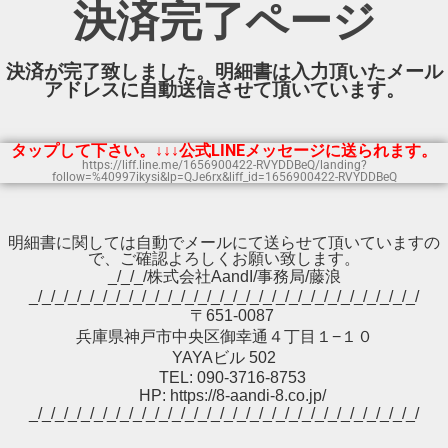
決済完了ページ
決済が完了致しました。明細書は入力頂いたメール
アドレスに自動送信させて頂いています。
タップして下さい。↓↓↓公式LINEメッセージに送られます。
https://liff.line.me/1656900422-RVYDDBeQ/landing?
follow=%40997ikysi&lp=QJe6rx&liff_id=1656900422-RVYDDBeQ
明細書に関しては自動でメールにて送らせて頂いていますの
で、ご確認よろしくお願い致します。
_/_/_/株式会社AandI/事務局/藤浪
_/_/_/_/_/_/_/_/_/_/_/_/_/_/_/_/_/_/_/_/_/_/_/_/_/_/_/_/_/_/
〒651-0087
兵庫県神戸市中央区御幸通４丁目１−１０
YAYAビル 502
TEL: 090-3716-8753
HP:
https://8-aandi-8.co.jp/
_/_/_/_/_/_/_/_/_/_/_/_/_/_/_/_/_/_/_/_/_/_/_/_/_/_/_/_/_/_/