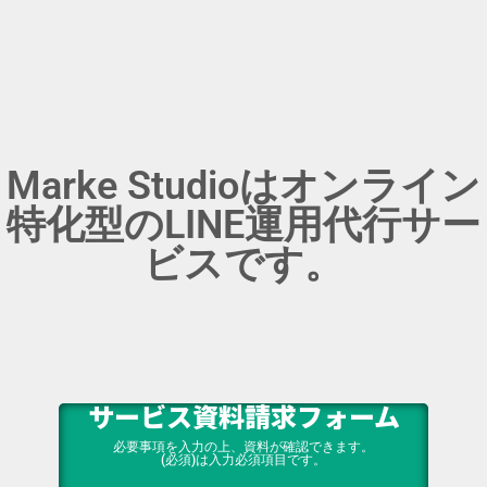
Marke Studio 資料請求
Marke Studioはオンライン
特化型のLINE運用代行サー
ビスです。
サービス資料請求フォーム
必要事項を入力の上、資料が確認できます。
(必須)は入力必須項目です。