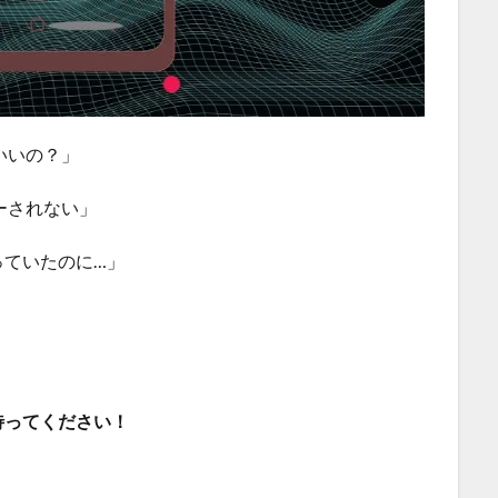
いいの？」
ローされない」
っていたのに…」
待ってください！