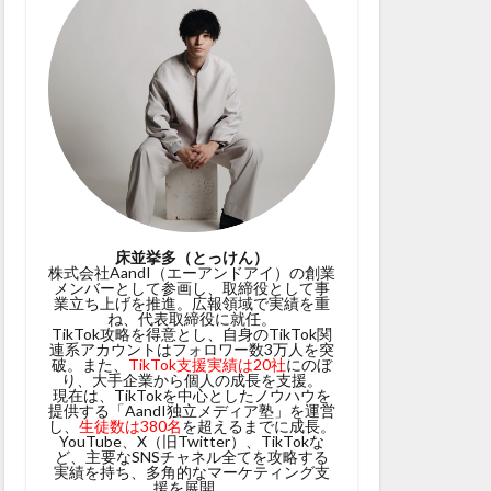
床並挙多（とっけん）
株式会社AandI（エーアンドアイ）の創業
メンバーとして参画し、取締役として事
業立ち上げを推進。広報領域で実績を重
ね、代表取締役に就任。
TikTok攻略を得意とし、自身のTikTok関
連系アカウントはフォロワー数3万人を突
破。また、
TikTok支援実績は20社
にのぼ
り、大手企業から個人の成長を支援。
現在は、TikTokを中心としたノウハウを
提供する「AandI独立メディア塾」を運営
し、
生徒数は380名
を超えるまでに成長。
YouTube、X（旧Twitter）、TikTokな
ど、主要なSNSチャネル全てを攻略する
実績を持ち、多角的なマーケティング支
援を展開。