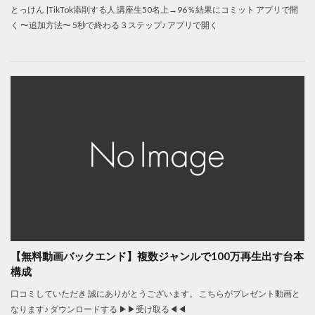
とっけん |TikTok添削する人 講座生50名上→96％結果にコミット アプリで開
く 〜追加方法〜 5秒で終わる３ステップ♪ アプリで開く
【無料動画バックエンド】複数ジャンルで100万再生出す台本
構成
口コミしていただき 誠にありがとうございます。 こちらがプレゼント動画と
なります♪ ダウンロードする ▶︎▶︎受け取る◀︎◀︎