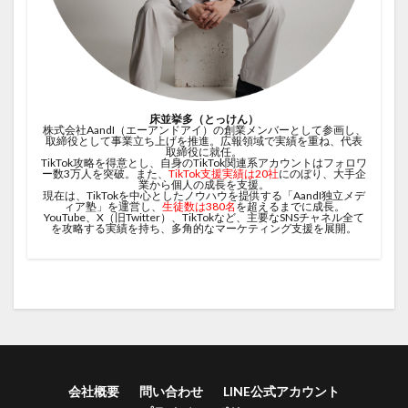
床並挙多（とっけん）
株式会社AandI（エーアンドアイ）の創業メンバーとして参画し、
取締役として事業立ち上げを推進。広報領域で実績を重ね、代表
取締役に就任。
TikTok攻略を得意とし、自身のTikTok関連系アカウントはフォロワ
ー数3万人を突破。また、
TikTok支援実績は20社
にのぼり、大手企
業から個人の成長を支援。
現在は、TikTokを中心としたノウハウを提供する「AandI独立メデ
ィア塾」を運営し、
生徒数は380名
を超えるまでに成長。
YouTube、X（旧Twitter）、TikTokなど、主要なSNSチャネル全て
を攻略する実績を持ち、多角的なマーケティング支援を展開。
会社概要
問い合わせ
LINE公式アカウント