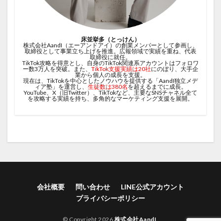
床並挙多（とっけん）
株式会社AandI（エーアンドアイ）の創業メンバーとして参画し、
取締役として事業立ち上げを推進。広報領域で実績を重ね、代表
取締役に就任。
TikTok攻略を得意とし、自身のTikTok関連系アカウントはフォロワ
ー数3万人を突破。また、
TikTok支援実績は20社
にのぼり、大手企
業から個人の成長を支援。
現在は、TikTokを中心としたノウハウを提供する「AandI独立メデ
ィア塾」を運営し、
生徒数は380名
を超えるまでに成長。
YouTube、X（旧Twitter）、TikTokなど、主要なSNSチャネル全て
を攻略する実績を持ち、多角的なマーケティング支援を展開。
会社概要
問い合わせ
LINE公式アカウント
プライバシーポリシー
© Copyright 2026
株式会社AandI
.