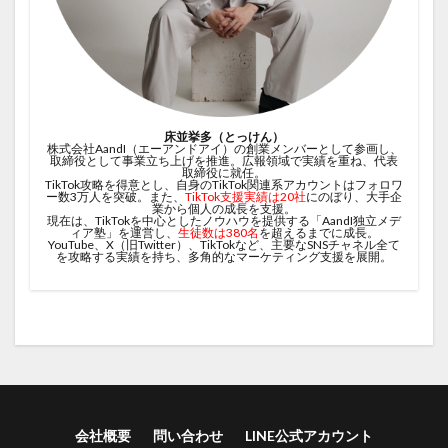
床並挙多（とっけん）
株式会社AandI（エーアンドアイ）の創業メンバーとして参画し、
取締役として事業立ち上げを推進。広報領域で実績を重ね、代表
取締役に就任。
TikTok攻略を得意とし、自身のTikTok関連系アカウントはフォロワ
ー数3万人を突破。また、
TikTok支援実績は20社
にのぼり、大手企
業から個人の成長を支援。
現在は、TikTokを中心としたノウハウを提供する「AandI独立メデ
ィア塾」を運営し、
生徒数は380名
を超えるまでに成長。
YouTube、X（旧Twitter）、TikTokなど、主要なSNSチャネル全て
を攻略する実績を持ち、多角的なマーケティング支援を展開。
会社概要
問い合わせ
LINE公式アカウント